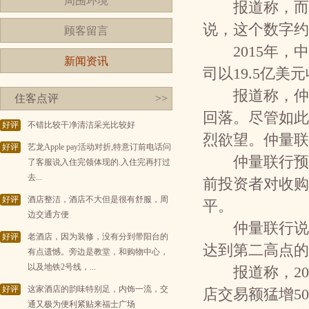
周围环境
报道称，而就
说，这个数字约
顾客留言
2015年，中
新闻资讯
司以19.5亿
报道称，仲量
住客点评
>>
回落。尽管如此
好评
不错比较干净清洁采光比较好
烈欲望。仲量联
好评
艺龙Apple pay活动对折,特意订前电话问
仲量联行预计，
了客服说入住完领体现的.入住完再打过
去...
前投资者对收购
好评
酒店整洁，酒店不大但是很有舒服，周
平。
边交通方便
仲量联行说：“
好评
老酒店，因为装修，没有分到带阳台的
达到第二高点的
有点遗憾。旁边是教堂，和购物中心，
以及地铁2号线，...
报道称，201
好评
这家酒店的韵味特别足，内饰一流，交
店交易额猛增50
通又极为便利紧贴来福士广场